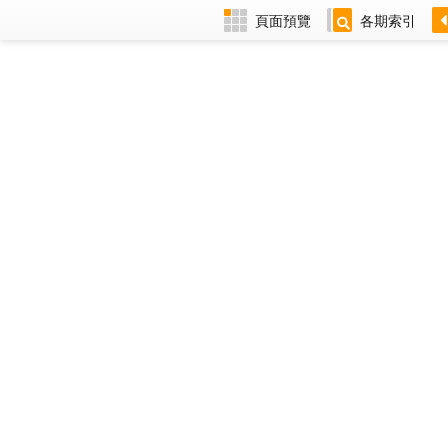
頁面預覽
各期索引