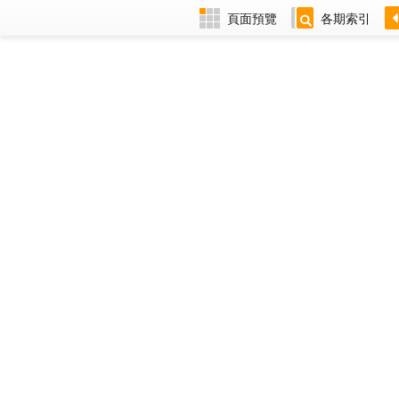
頁面預覽
各期索引