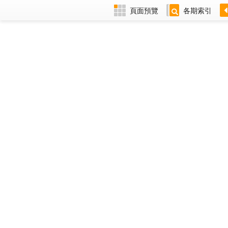
頁面預覽
各期索引