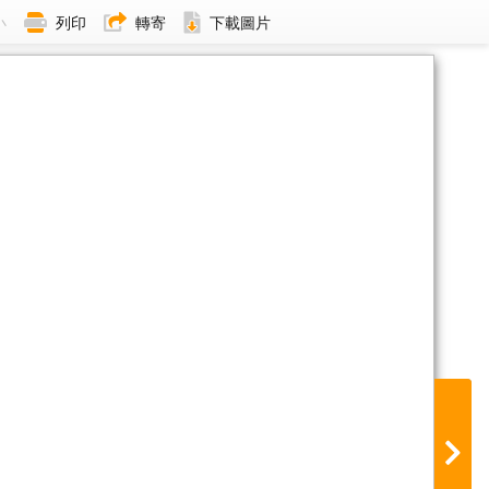
小
列印
轉寄
下載圖片