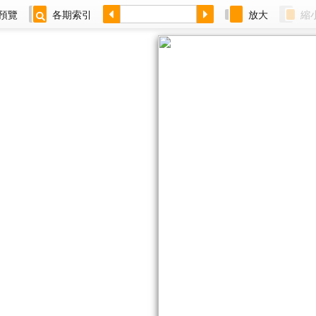
預覽
各期索引
放大
縮