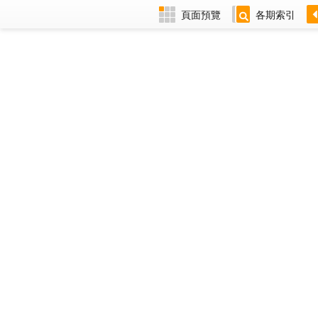
頁面預覽
各期索引