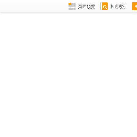
頁面預覽
各期索引