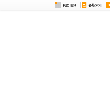
頁面預覽
各期索引