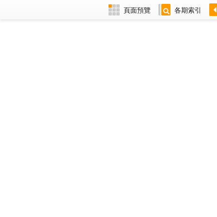
頁面預覽
各期索引