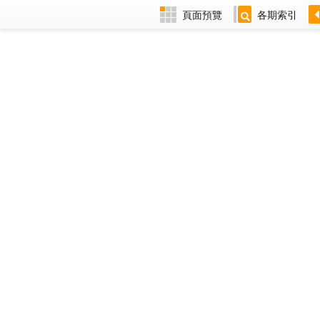
頁面預覽
各期索引