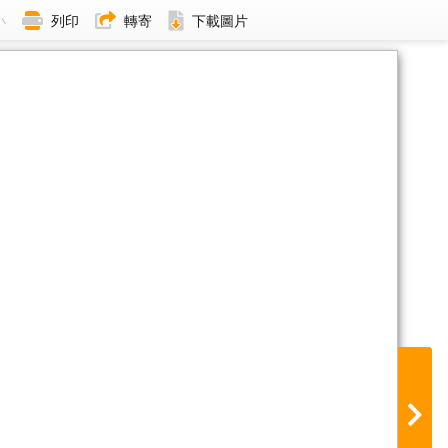
小
列印
轉寄
下載圖片