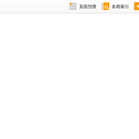
頁面預覽
各期索引