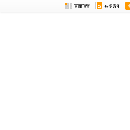
頁面預覽
各期索引