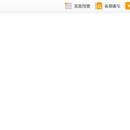
頁面預覽
各期索引