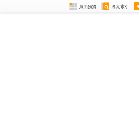
頁面預覽
各期索引