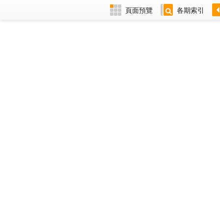
頁面預覽
各期索引