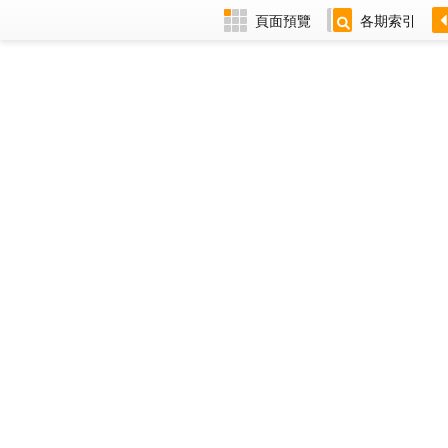
頁面預覽
各期索引