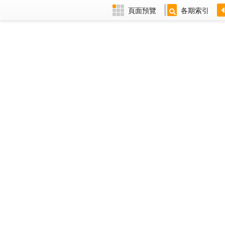
頁面預覽
各期索引