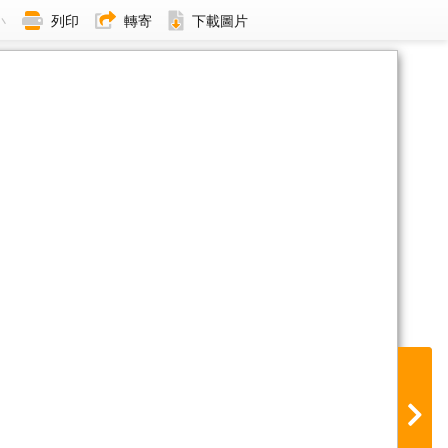
小
列印
轉寄
下載圖片