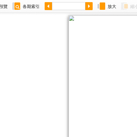
預覽
各期索引
放大
縮