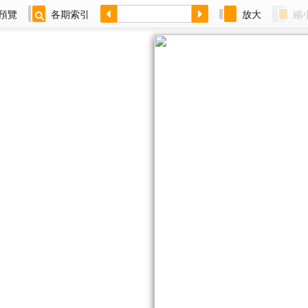
預覽
各期索引
放大
縮