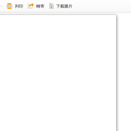
小
列印
轉寄
下載圖片