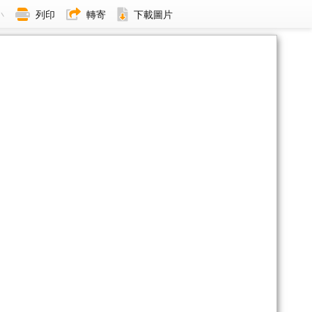
小
列印
轉寄
下載圖片