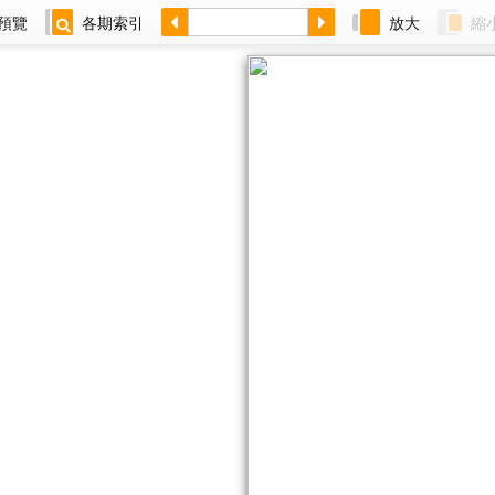
預覽
各期索引
放大
縮