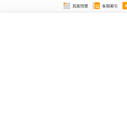
頁面預覽
各期索引