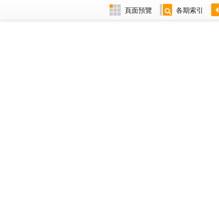
頁面預覽
各期索引