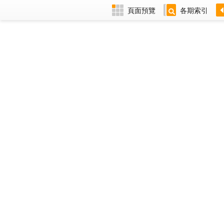
頁面預覽
各期索引