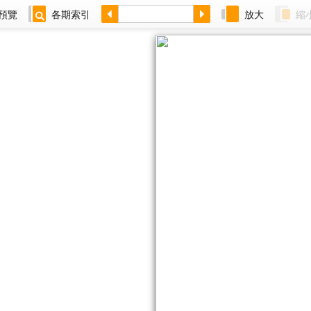
預覽
各期索引
放大
縮