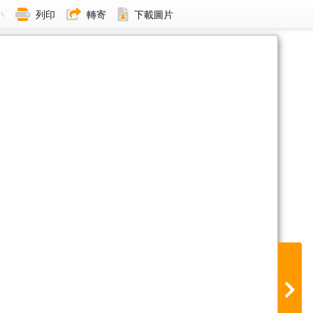
小
列印
轉寄
下載圖片