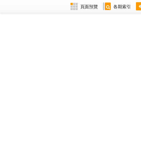
頁面預覽
各期索引