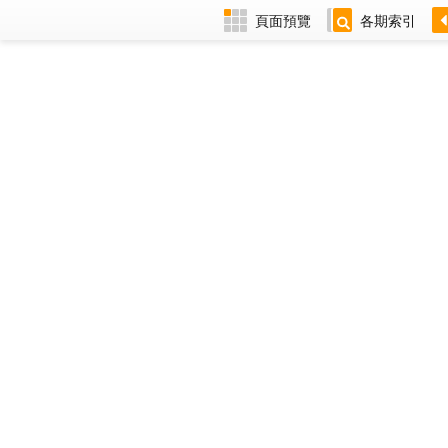
頁面預覽
各期索引