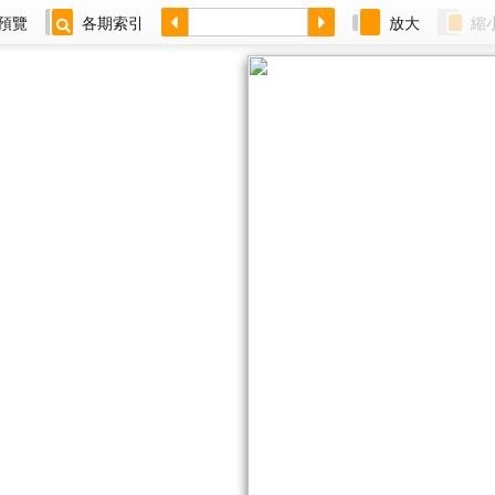
預覽
各期索引
放大
縮