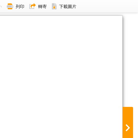
小
列印
轉寄
下載圖片