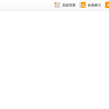
頁面預覽
各期索引