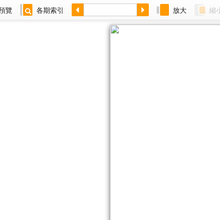
預覽
各期索引
放大
縮