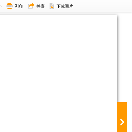
小
列印
轉寄
下載圖片