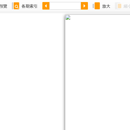
預覽
各期索引
放大
縮