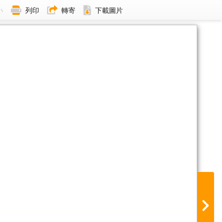
小
列印
轉寄
下載圖片