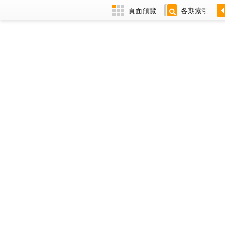
頁面預覽
各期索引