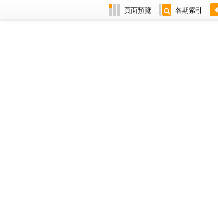
頁面預覽
各期索引