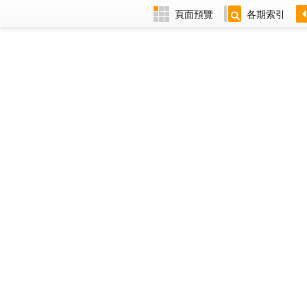
頁面預覽
各期索引