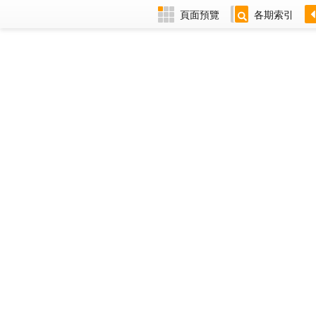
頁面預覽
各期索引