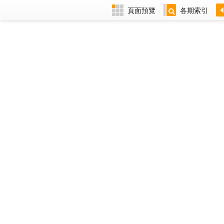
頁面預覽
各期索引