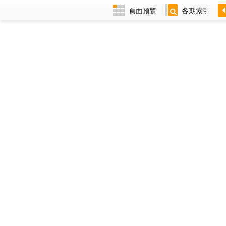
頁面預覽
各期索引