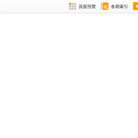
頁面預覽
各期索引