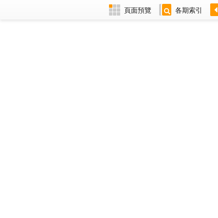
頁面預覽
各期索引