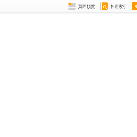
頁面預覽
各期索引