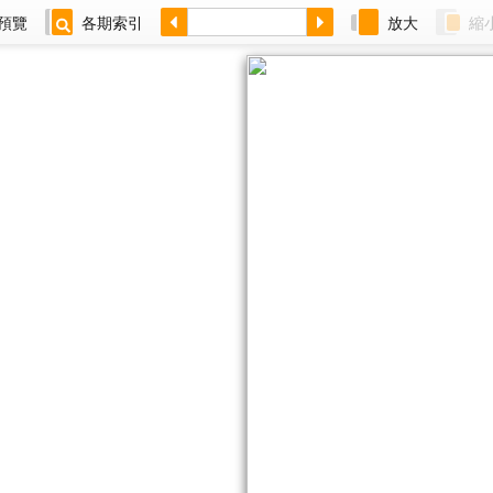
預覽
各期索引
放大
縮