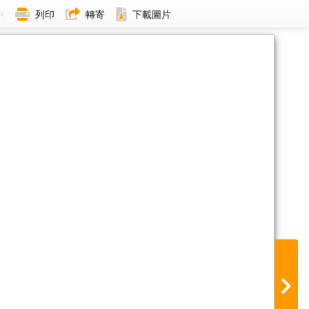
小
列印
轉寄
下載圖片