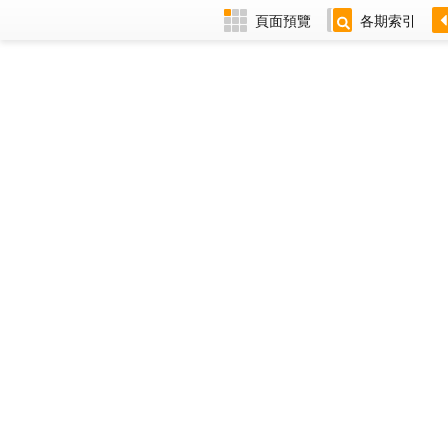
頁面預覽
各期索引