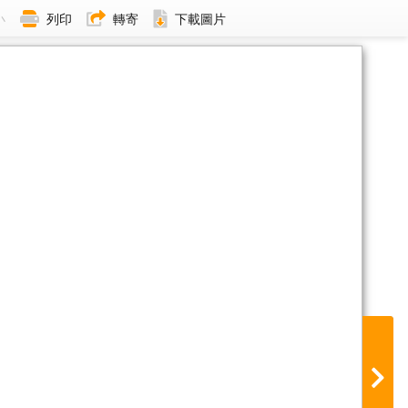
小
列印
轉寄
下載圖片