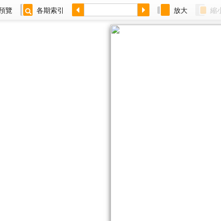
預覽
各期索引
放大
縮