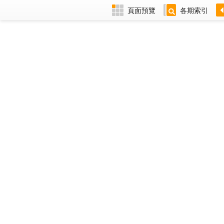
頁面預覽
各期索引