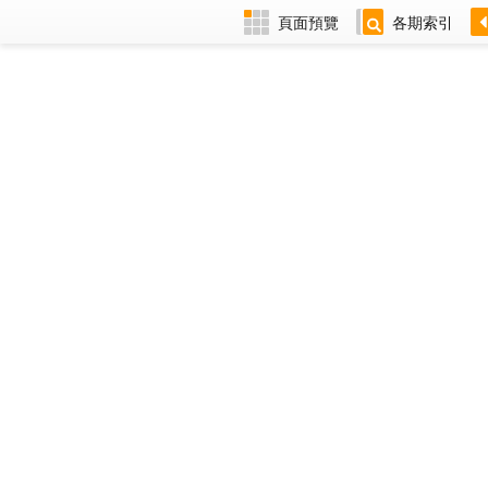
頁面預覽
各期索引