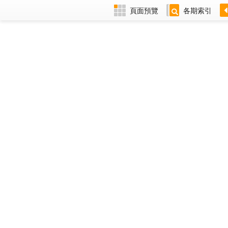
頁面預覽
各期索引