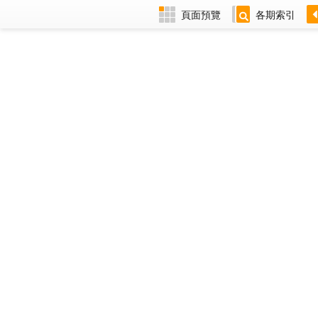
頁面預覽
各期索引