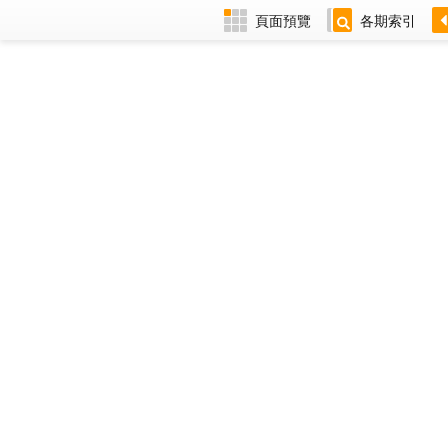
頁面預覽
各期索引