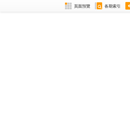
頁面預覽
各期索引