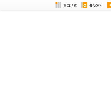
頁面預覽
各期索引