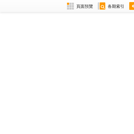
頁面預覽
各期索引